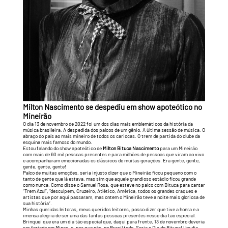
Milton Nascimento se despediu em show apoteótico no
Mineirão
O dia 13 de novembro de 2022 foi um dos dias mais emblemáticos da história da
música brasileira. A despedida dos palcos de um gênio. A última sessão de música. O
abraço do país ao mais mineiro de todos os cariocas. O trem de partida do clube da
esquina mais famoso do mundo.
Estou falando do show apoteótico de
Milton Bituca Nascimento
para um Mineirão
com mais de 60 mil pessoas presentes e para milhões de pessoas que viram ao vivo
e acompanharam emocionadas os clássicos de muitas gerações. Era gente, gente,
gente, gente, gente!
Palco de muitas emoções, seria injusto dizer que o Mineirão ficou pequeno com o
tanto de gente que lá estava, mas sim que aquele grandioso estádio ficou grande
como nunca. Como disse o Samuel Rosa, que esteve no palco com Bituca para cantar
“Trem Azul”, “desculpem, Cruzeiro, Atlético, América, todos os grandes craques e
artistas que por aqui passaram, mas ontem o Mineirão teve a noite mais gloriosa de
sua história”.
Minhas queridas leitoras, meus queridos leitores, posso dizer que tive a honra e a
imensa alegria de ser uma das tantas pessoas presentes nesse dia tão especial.
Brinquei que era um dia tão especial que, daqui para frente, 13 de novembro deveria
ser feriado em Minas, e, por que não, no Brasil todo. Seria o Dia de Bituca! Um dia