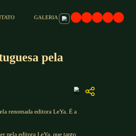
NTATO
GALERIA
tuguesa pela
pela renomada editora LeYa. É a
er pela editora LeYa, que tanto