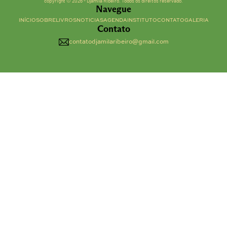
copyright © 2026 - Djamila Ribeiro. Todos os direitos reservado.
Navegue
INÍCIO
SOBRE
LIVROS
NOTICIAS
AGENDA
INSTITUTO
CONTATO
GALERIA
Contato
contatodjamilaribeiro@gmail.com