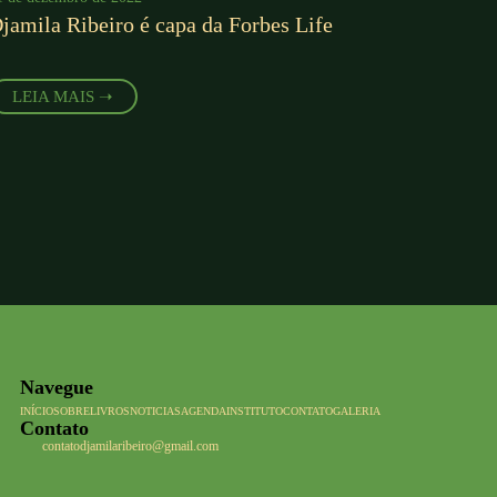
jamila Ribeiro é capa da Forbes Life
LEIA MAIS ➝
Navegue
INÍCIO
SOBRE
LIVROS
NOTICIAS
AGENDA
INSTITUTO
CONTATO
GALERIA
Contato
contatodjamilaribeiro@gmail.com