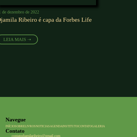
1 de dezembro de 2022
jamila Ribeiro é capa da Forbes Life
LEIA MAIS ➝
Navegue
INÍCIO
SOBRE
LIVROS
NOTICIAS
AGENDA
INSTITUTO
CONTATO
GALERIA
Contato
contatodjamilaribeiro@gmail.com