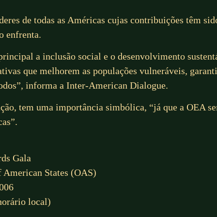
deres de todas as Américas cujas contribuições têm si
o enfrenta.
incipal a inclusão social e o desenvolvimento sustent
ciativas que melhorem as populações vulneráveis, garant
odos”, informa a Inter-American Dialogue.
ação, tem uma importância simbólica, “já que a OEA s
cas”.
rds Gala
of American States (OAS)
0006
horário local)