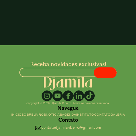
Receba novidades exclusivas!
copyright © 2026 - Djamila Ribeiro. Todos os direitos reservado.
Navegue
INÍCIO
SOBRE
LIVROS
NOTICIAS
AGENDA
INSTITUTO
CONTATO
GALERIA
Contato
contatodjamilaribeiro@gmail.com