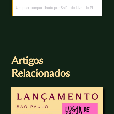
Um post compartilhado por Salão do Livro do Piauí – SALIPI (@salaodolivrodopiaui)
Artigos
Relacionados