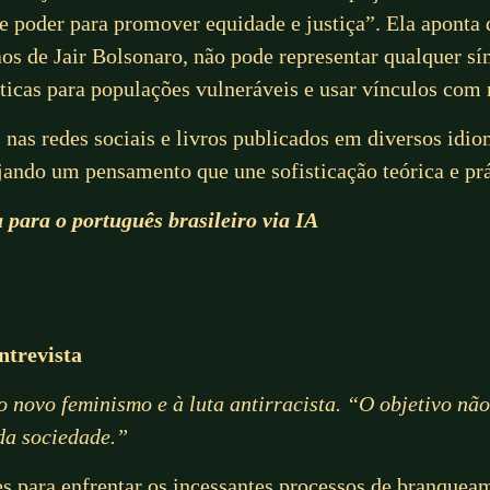
 poder para promover equidade e justiça”. Ela aponta q
os de Jair Bolsonaro, não pode representar qualquer sí
íticas para populações vulneráveis e usar vínculos com
nas redes sociais e livros publicados em diversos idi
jando um pensamento que une sofisticação teórica e prát
a para o português brasileiro via IA
ntrevista
 ao novo feminismo e à luta antirracista. “O objetivo n
da sociedade.”
ões para enfrentar os incessantes processos de branque