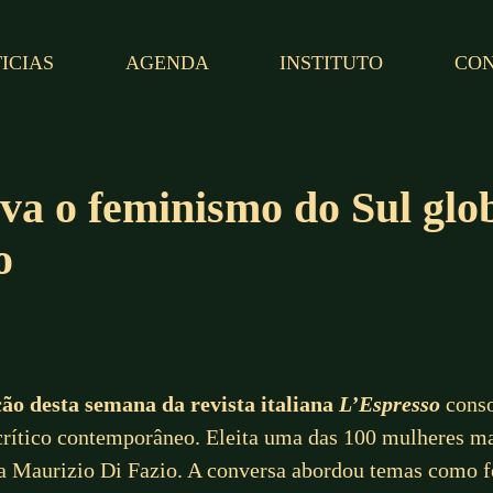
ICIAS
AGENDA
INSTITUTO
CO
va o feminismo do Sul glob
o
ção desta semana da revista italiana
L’Espresso
conso
crítico contemporâneo. Eleita uma das 100 mulheres m
sta Maurizio Di Fazio. A conversa abordou temas como f