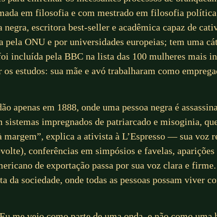
rmada em filosofia e com mestrado em filosofia polític
 negra, escritora best-seller e acadêmica capaz de cativ
da pela ONU e por universidades europeias; tem uma c
i incluída pela BBC na lista das 100 mulheres mais in
uir os estudos: sua mãe e avó trabalharam como empreg
dão apenas em 1888, onde uma pessoa negra é assassin
 sistemas impregnados de patriarcado e misoginia, que
à margem”, explica a ativista à L’Espresso — sua voz 
ovolte), conferências em simpósios e favelas, apariçõe
ricano de exportação passa por sua voz clara e firme.
a da sociedade, onde todas as pessoas possam viver c
“Eu me vejo como parte de uma onda, e não como uma b