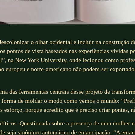
scolonizar o olhar ocidental e incluir na construção de
 pontos de vista baseados nas experiências vividas por
l”, na New York University, onde lecionou como profes
o europeu e norte-americano não podem ser exportados
a das ferramentas centrais desse projeto de transform
a forma de moldar o modo como vemos o mundo: “Prefi
 esforço, porque acredito que é preciso criar pontes, 
íticos. Questionada sobre a presença de uma mulher na 
dade seja sinônimo automático de emancipação. “A emanc