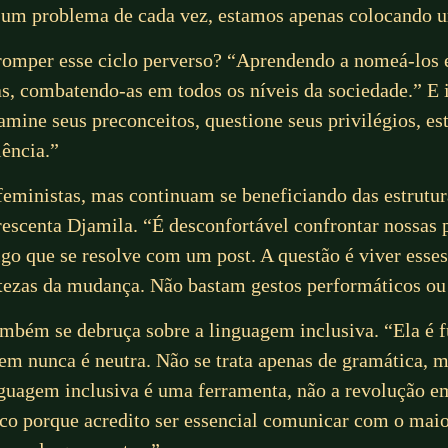
s um problema de cada vez, estamos apenas colocando u
omper esse ciclo perverso? “Aprendendo a nomeá-los 
das, combatendo-as em todos os níveis da sociedade.” E
amine seus preconceitos, questione seus privilégios, es
iência.”
 feministas, mas continuam se beneficiando das estrutur
crescenta Djamila. “É desconfortável confrontar nossas
lgo que se resolve com um post. A questão é viver esse
rtezas da mudança. Não bastam gestos performáticos ou
mbém se debruça sobre a linguagem inclusiva. “Ela é
nunca é neutra. Não se trata apenas de gramática, ma
nguagem inclusiva é uma ferramenta, não a revolução em
lico porque acredito ser essencial comunicar com o mai