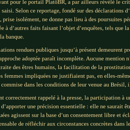
t pour le portail PlatôBR, a par ailleurs révélé le crit
 saisi. Selon ce reportage, fondé sur des déclarations d
, prise isolément, ne donne pas lieu à des poursuites p
iée à d’autres faits faisant l’objet d’enquêtes, tels que 
 la banque.
mations rendues publiques jusqu’à présent demeurent pr
approche adoptée paraît incomplète. Aucune mention n’a
traite des êtres humains, la facilitation de la prostitut
s femmes impliquées ne justifiaient pas, en elles-mêm
 commise dans les conditions de leur venue au Brésil, i
orrectement rappelé à la presse, la participation à une
s d’apporter une précision essentielle : elle ne saurait 
ées agissent sur la base d’un consentement libre et écla
pensable de réfléchir aux circonstances concrètes dans l