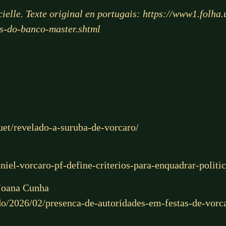
cielle. Texte original en portugais:
https://www1.folha.
as-do-banco-master.shtml
et/revelado-a-suruba-de-vorcaro/
aniel-vorcaro-pf-define-criterios-para-enquadrar-politi
Joana Cunha
o/2026/02/presenca-de-autoridades-em-festas-de-vorca