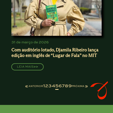
31 de março de 2026
Com auditório lotado, Djamila Ribeiro lança
edição em inglês de “Lugar de Fala” no MIT
LEIA MAIS
>>
1
2
3
4
5
6
7
8
9
ANTERIOR
PRÓXIMA