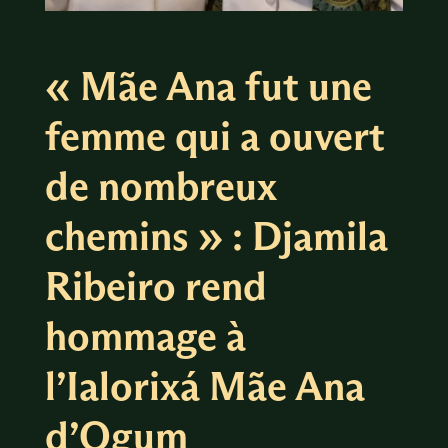
« Mãe Ana fut une
femme qui a ouvert
de nombreux
chemins » : Djamila
Ribeiro rend
hommage à
l’Ialorixá Mãe Ana
d’Ogum